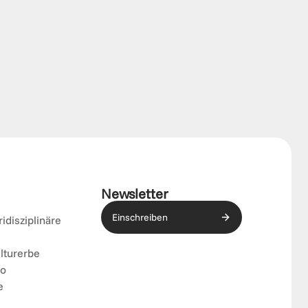
Newsletter
Einschreiben
ridisziplinäre
lturerbe
eo
e