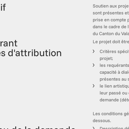
if
Soutien aux projet
sont présentes et 
prise en compte pa
dans le cadre de 
du Canton du Vala
rant
Le projet doit êtr
es d'attribution
Critères spéci
projet;
les requérants
capacité à dia
présentes au 
le lien artisti
leur passé ou d
demande (déte
Les conditions gén
dessous. 
Description dét