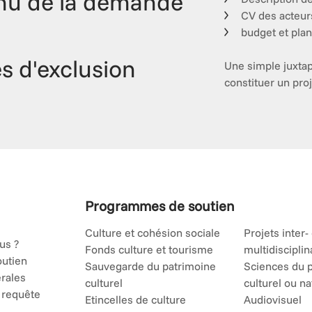
nu de la demande
CV des acteurs
budget et pla
es d'exclusion
Une simple juxtap
constituer un proje
Programmes de soutien
Culture et cohésion sociale
Projets inter-
us ?
Fonds culture et tourisme
multidisciplin
outien
Sauvegarde du patrimoine
Sciences du 
rales
culturel
culturel ou na
 requête
Etincelles de culture
Audiovisuel