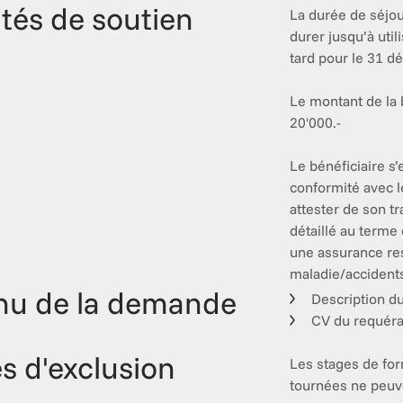
tés de soutien
La durée de séjou
durer jusqu’à util
tard pour le 31 d
Le montant de la
20'000.-

Le bénéficiaire s’
conformité avec l
attester de son tr
détaillé au terme 
une assurance res
maladie/accident
nu de la demande
Description du
CV du requéra
es d'exclusion
Les stages de for
tournées ne peuve