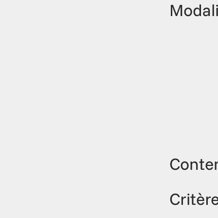
Modali
Conte
Critèr